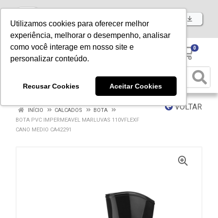
Baixe já nosso APP
Utilizamos cookies para oferecer melhor
experiência, melhorar o desempenho, analisar
como você interage em nosso site e
0
personalizar conteúdo.
Recusar Cookies
Aceitar Cookies
VOLTAR
INÍCIO
CALCADOS
BOTA
BOTA PVC IMPERMEAVEL MARLUVAS 110VFLEXF
CANO MEDIO CA42291