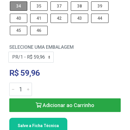
34
35
37
38
39
40
41
42
43
44
45
46
SELECIONE UMA EMBALAGEM
R$ 59,96
Adicionar ao Carrinho
Salve a Ficha Técnica