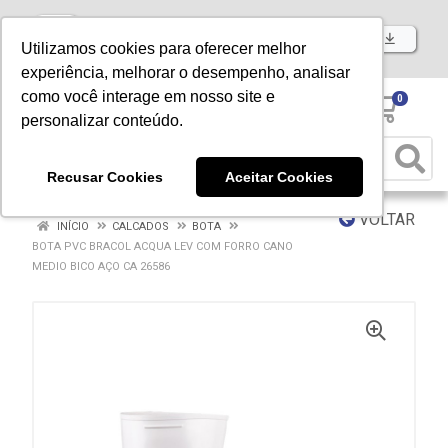
Baixe já nosso APP
Utilizamos cookies para oferecer melhor
experiência, melhorar o desempenho, analisar
como você interage em nosso site e
0
personalizar conteúdo.
Recusar Cookies
Aceitar Cookies
VOLTAR
INÍCIO
CALCADOS
BOTA
BOTA PVC BRACOL ACQUA LEV COM FORRO CANO
MEDIO BICO AÇO CA 26586