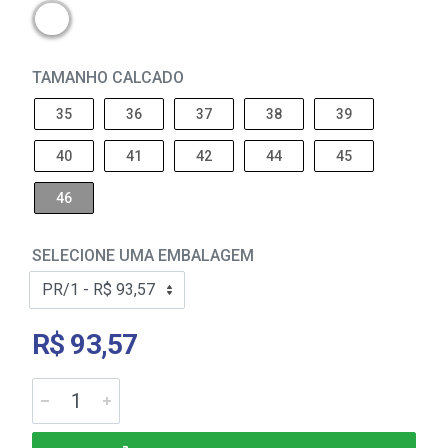
TAMANHO CALCADO
35
36
37
38
39
40
41
42
44
45
46
SELECIONE UMA EMBALAGEM
R$ 93,57