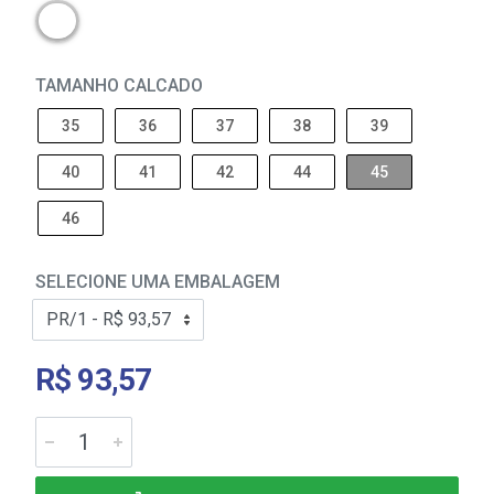
TAMANHO CALCADO
35
36
37
38
39
40
41
42
44
45
46
SELECIONE UMA EMBALAGEM
R$ 93,57