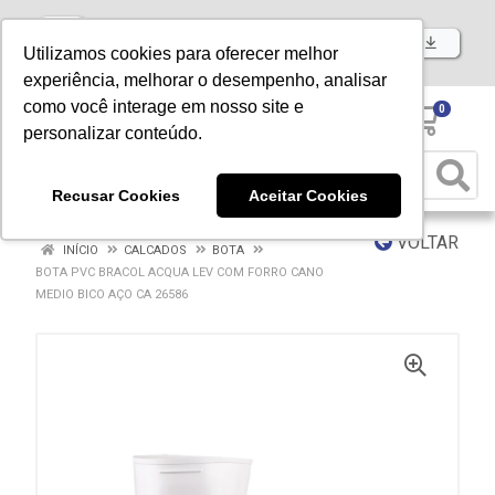
Baixe já nosso APP
Utilizamos cookies para oferecer melhor
experiência, melhorar o desempenho, analisar
como você interage em nosso site e
0
personalizar conteúdo.
Recusar Cookies
Aceitar Cookies
VOLTAR
INÍCIO
CALCADOS
BOTA
BOTA PVC BRACOL ACQUA LEV COM FORRO CANO
MEDIO BICO AÇO CA 26586