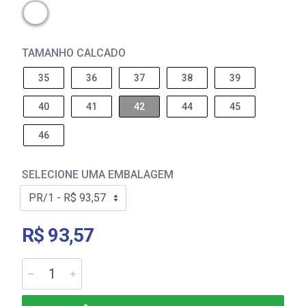
TAMANHO CALCADO
35
36
37
38
39
40
41
42
44
45
46
SELECIONE UMA EMBALAGEM
R$ 93,57