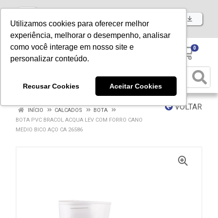
Baixe já nosso APP
Utilizamos cookies para oferecer melhor
experiência, melhorar o desempenho, analisar
como você interage em nosso site e
0
personalizar conteúdo.
Recusar Cookies
Aceitar Cookies
VOLTAR
INÍCIO
CALCADOS
BOTA
BOTA PVC BRACOL ACQUA LEV COM FORRO CANO
MEDIO BICO AÇO CA 26586