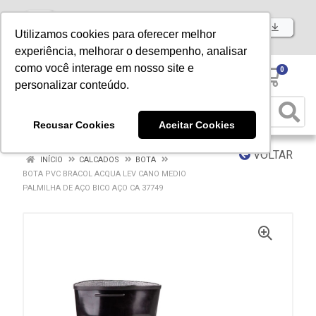
Baixe já nosso APP
Utilizamos cookies para oferecer melhor
experiência, melhorar o desempenho, analisar
como você interage em nosso site e
0
personalizar conteúdo.
Recusar Cookies
Aceitar Cookies
VOLTAR
INÍCIO
CALCADOS
BOTA
BOTA PVC BRACOL ACQUA LEV CANO MEDIO
PALMILHA DE AÇO BICO AÇO CA 37749