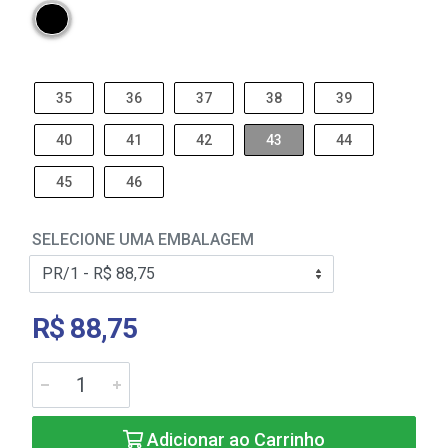
35
36
37
38
39
40
41
42
43
44
45
46
SELECIONE UMA EMBALAGEM
R$ 88,75
Adicionar ao Carrinho