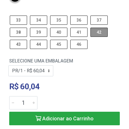
33
34
35
36
37
38
39
40
41
42
43
44
45
46
SELECIONE UMA EMBALAGEM
R$ 60,04
Adicionar ao Carrinho