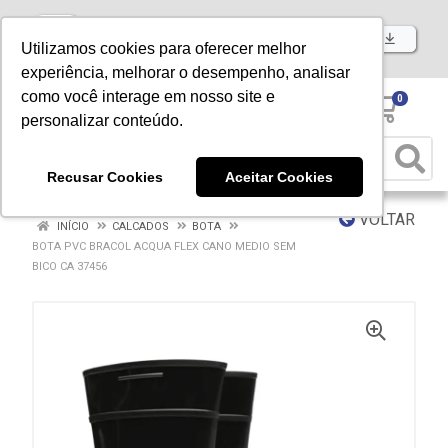
Baixe já nosso APP
Utilizamos cookies para oferecer melhor
experiência, melhorar o desempenho, analisar
como você interage em nosso site e
0
personalizar conteúdo.
Recusar Cookies
Aceitar Cookies
VOLTAR
INÍCIO
CALCADOS
BOTA
BOTA PVC BRACOL ACQUA FLEX CANO MEDIO SEM
BICO CA 37456