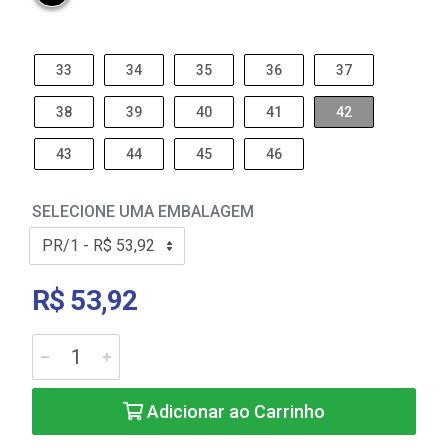
33
34
35
36
37
38
39
40
41
42
43
44
45
46
SELECIONE UMA EMBALAGEM
R$ 53,92
Adicionar ao Carrinho