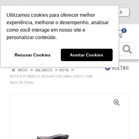
Baixe já nosso APP
Utilizamos cookies para oferecer melhor
experiência, melhorar o desempenho, analisar
como você interage em nosso site e
0
personalizar conteúdo.
Recusar Cookies
Aceitar Cookies
VOLTAR
INÍCIO
CALCADOS
BOTA
BOTA PVC BRACOL ACQUA FLEX CANO CURTO SEM
BICO CA 37456