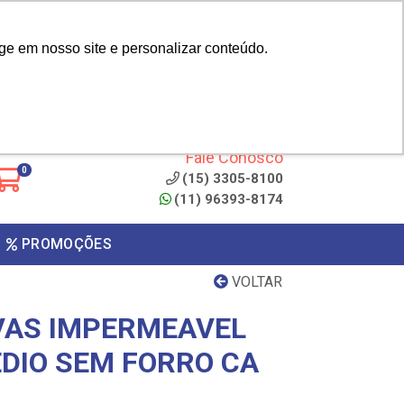
|
cliente? - Cadastrar
Área do Representante
ge em nosso site e personalizar conteúdo.
 de
Clique aqui para copiar o
código
ONTO
Fale Conosco
0
(15) 3305-8100
(11) 96393-8174
PROMOÇÕES
VOLTAR
VAS IMPERMEAVEL
DIO SEM FORRO CA