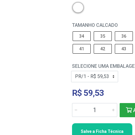
TAMANHO CALCADO
34
35
36
41
42
43
SELECIONE UMA EMBALAG
R$ 59,53
A
Salve a Ficha Técnica