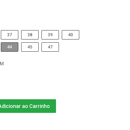
37
38
39
40
44
45
47
EM
dicionar ao Carrinho