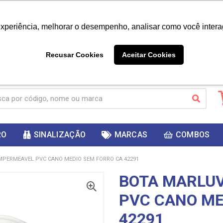
|
Já é cliente? - Entrar
Não é 
experiência, melhorar o desempenho, analisar como você intera
10%
PRIMEIRACOMPRA
 cupom
para
DESC
ganhar
Recusar Cookies
Aceitar Cookies
RO
SINALIZAÇÃO
MARCAS
COMBOS
MPERMEAVEL PVC CANO MEDIO SEM FORRO CA 42291
BOTA MARLU
PVC CANO ME
42291