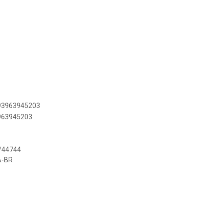
893963945203
3963945203
/44744
A-BR