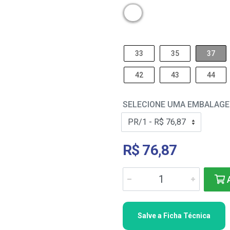
33
35
37
42
43
44
SELECIONE UMA EMBALAG
R$ 76,87
A
Salve a Ficha Técnica