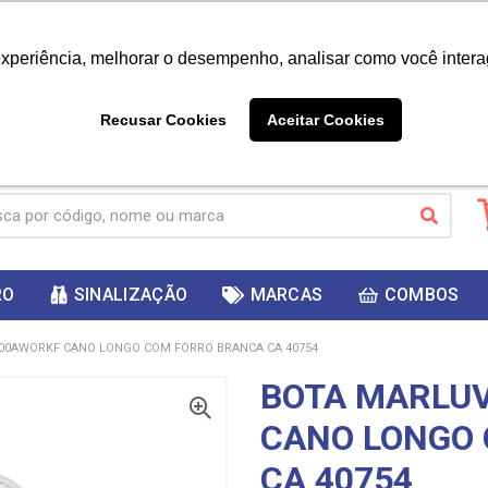
|
Já é cliente? - Entrar
Não é 
experiência, melhorar o desempenho, analisar como você intera
10%
PRIMEIRACOMPRA
 cupom
para
DESC
ganhar
Recusar Cookies
Aceitar Cookies
RO
SINALIZAÇÃO
MARCAS
COMBOS
00AWORKF CANO LONGO COM FORRO BRANCA CA 40754
BOTA MARLU
CANO LONGO
CA 40754