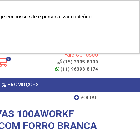
|
cliente? - Cadastrar
Área do Representante
ge em nosso site e personalizar conteúdo.
 de
Clique aqui para copiar o
código
ONTO
Fale Conosco
0
(15) 3305-8100
(11) 96393-8174
PROMOÇÕES
VOLTAR
VAS 100AWORKF
 COM FORRO BRANCA