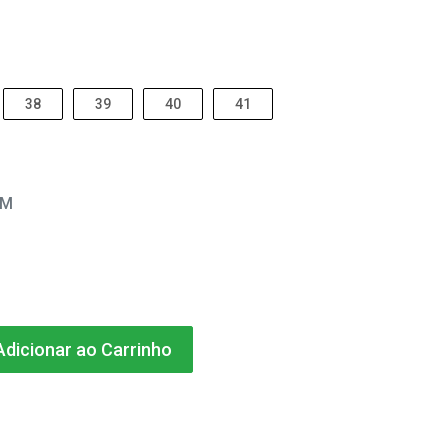
38
39
40
41
EM
dicionar ao Carrinho