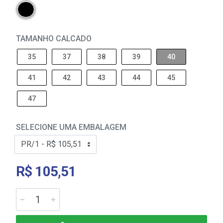
TAMANHO CALCADO
35
37
38
39
40
41
42
43
44
45
47
SELECIONE UMA EMBALAGEM
R$ 105,51