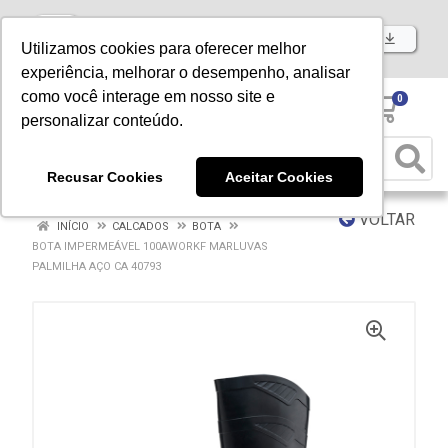
Baixe já nosso APP
Utilizamos cookies para oferecer melhor
experiência, melhorar o desempenho, analisar
como você interage em nosso site e
0
personalizar conteúdo.
Recusar Cookies
Aceitar Cookies
VOLTAR
INÍCIO
CALCADOS
BOTA
BOTA IMPERMEÁVEL 100AWORKF MARLUVAS
PALMILHA AÇO CA 40793