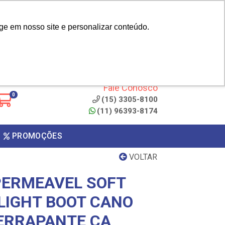
|
cliente? - Cadastrar
Área do Representante
ge em nosso site e personalizar conteúdo.
 de
Clique aqui para copiar o
código
ONTO
Fale Conosco
0
(15) 3305-8100
(11) 96393-8174
PROMOÇÕES
VOLTAR
PERMEAVEL SOFT
LIGHT BOOT CANO
ERRAPANTE CA