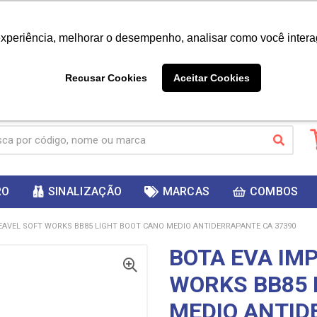
|
Já é cliente? - Entrar
Não é 
experiência, melhorar o desempenho, analisar como você intera
10%
PRIMEIRACOMPRA
 cupom
para
DESC
ganhar
Recusar Cookies
Aceitar Cookies
RO
SINALIZAÇÃO
MARCAS
COMBOS
AVEL SOFT WORKS BB85 LIGHT BOOT CANO MEDIO ANTIDERRAPANTE CA 37390
BOTA EVA IM
WORKS BB85 
MEDIO ANTID