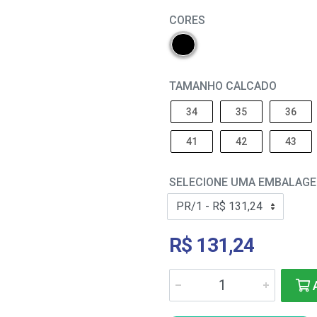
CORES
TAMANHO CALCADO
34
35
36
41
42
43
SELECIONE UMA EMBALAG
R$ 131,24
A