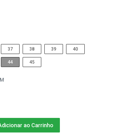
37
38
39
40
44
45
EM
dicionar ao Carrinho