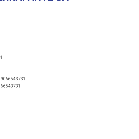
44
909066543731
9066543731