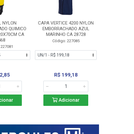
L NYLON
CAPA VERTICE 4200 NYLON
JARDINEIR
DO QUIMICO
EMBORRACHADO AZUL
NYLON EMB
20X70CM CA
MARINHO CA 28728
SANEAMEN
468
AMARE
Código: 227085
 227081
Código:
2,85
R$ 199,18
R$ 24
cionar
Adicionar
Adic