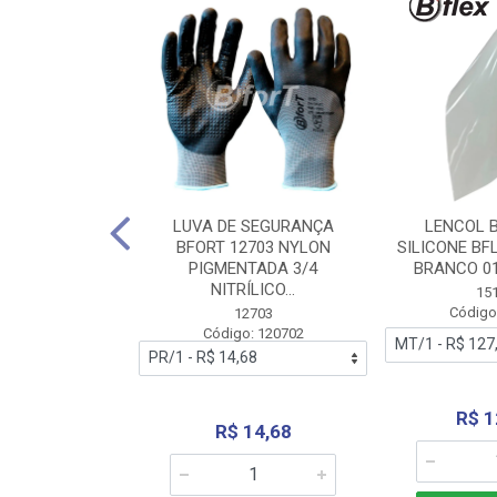
 BORRACHA
LUVA DE SEGURANÇA
LENCOL 
FLEX SEM LONA
BFORT 12703 NYLON
SILICONE BF
2,0X1000MM
PIGMENTADA 3/4
BRANCO 0
NITRÍLICO...
1179
15
: 151179
Código
12703
Código: 120702
70,66
R$ 1
R$ 14,68