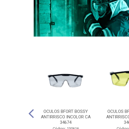
CULES 40CM
OCULOS BFORT BOSSY
OCULOS B
RO E 4,5M
ANTIRRISCO INCOLOR CA
ANTIRRISC
RIMENTO
34674
34
2D4045E
Código: 130616
Código