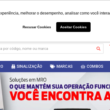
|
Já é cliente? - Entrar
Não é 
experiência, melhorar o desempenho, analisar como você intera
10%
PRIMEIRACOMPRA
 cupom
para
DESC
ganhar
Recusar Cookies
Aceitar Cookies
RO
SINALIZAÇÃO
MARCAS
COMBOS