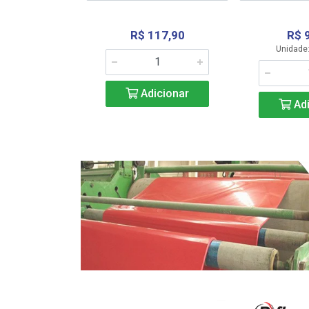
R$ 117,90
R$ 
331,36
Unidade:
Adicionar
icionar
Adi