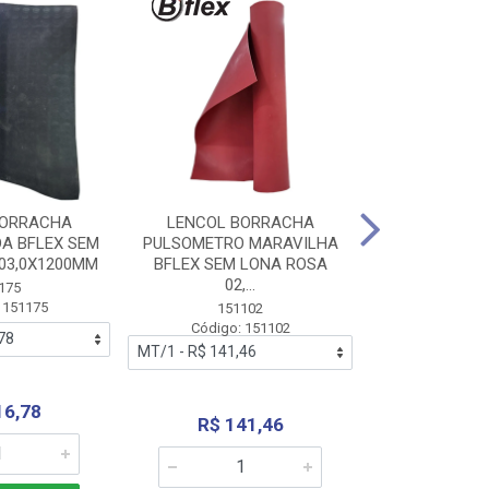
BORRACHA
LENCOL BORRACHA
LENCOL B
A BFLEX SEM
PULSOMETRO MARAVILHA
PULSOMETRO
03,0X1200MM
BFLEX SEM LONA ROSA
LONA B
02,...
02,0X1
175
 151175
151102
151
Código: 151102
Código:
16,78
R$ 141,46
R$ 14