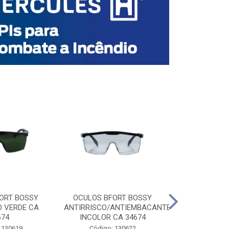
ORT BOSSY
OCULOS BFORT BOSSY
OCULOS BF
O VERDE CA
ANTIRRISCO/ANTIEMBACANTE
ANTIRRISCO/
674
INCOLOR CA 34674
VERDE C
 130619
Código: 130622
Código: