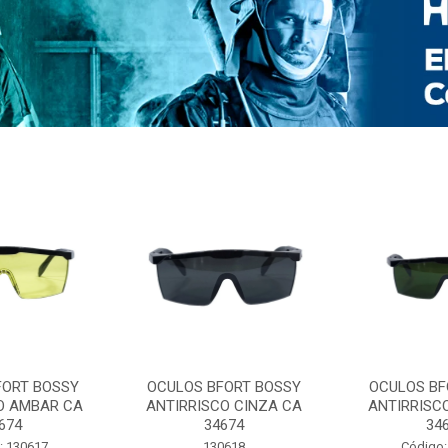
FORT BOSSY
OCULOS BFORT BOSSY
OCULOS BF
O AMBAR CA
ANTIRRISCO CINZA CA
ANTIRRISC
674
34674
34
: 130617
130618
Código: