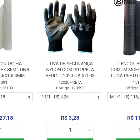
BORRACHA
LUVA DE SEGURANÇA
LENCOL 
LEX SEM LONA
NYLON COM PU PRETA
COMUM MOED
1,6X1000MM
BFORT 12020 CA 32542
LONA PRETO 
1091
12020 PRETA
151
: 151091
Código: 120692
Código:
27,18
R$ 3,28
R$ 1