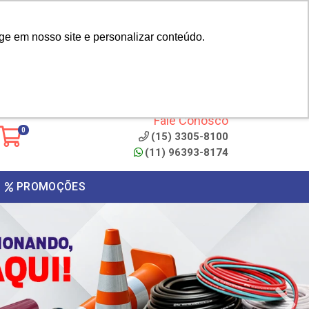
|
cliente? - Cadastrar
Área do Representante
ge em nosso site e personalizar conteúdo.
 de
Clique aqui para copiar o
código
ONTO
Fale Conosco
0
(15) 3305-8100
(11) 96393-8174
PROMOÇÕES