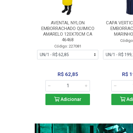
RA VERTICE
AVENTAL NYLON
CAPA VERTIC
BORRACHADO
EMBORRACHADO QUIMICO
EMBORRAC
ENTO 0190
AMARELO 120X70CM CA
MARINHO
REL...
46468
Código
: 227112
Código: 227081
240,69
R$ 62,85
R$ 1
icionar
Adicionar
Adi