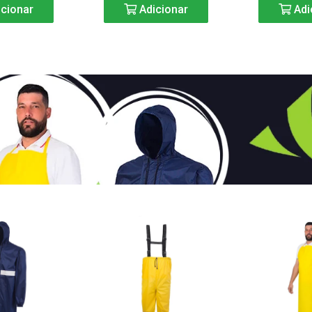
cionar
Adicionar
Adi