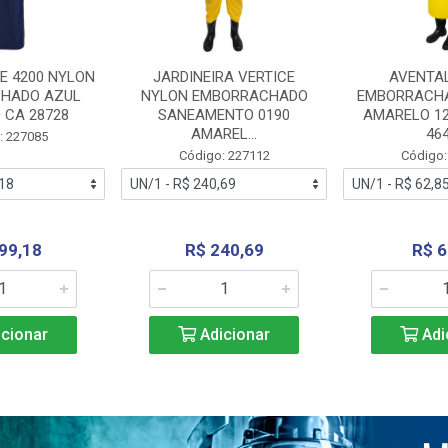
E 4200 NYLON
JARDINEIRA VERTICE
AVENTA
HADO AZUL
NYLON EMBORRACHADO
EMBORRACHA
 CA 28728
SANEAMENTO 0190
AMARELO 1
AMAREL...
46
: 227085
Código: 227112
Código:
99,18
R$ 240,69
R$ 6
cionar
Adicionar
Adi