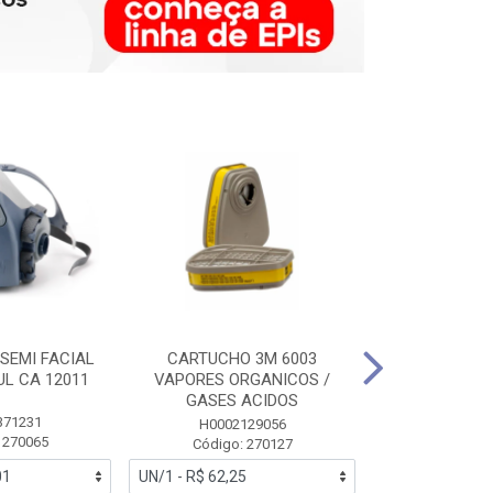
SEMI FACIAL
CARTUCHO 3M 6003
MASCARA FAC
UL CA 12011
VAPORES ORGANICOS /
3M 6700 P
GASES ACIDOS
371231
HB0043
H0002129056
 270065
Código:
Código: 270127