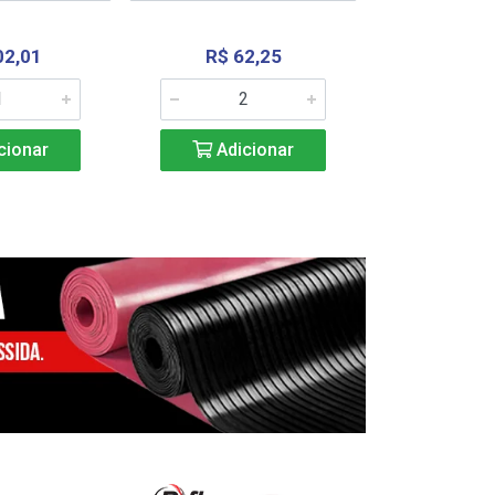
02,01
R$ 62,25
R$ 2.4
cionar
Adicionar
Adic