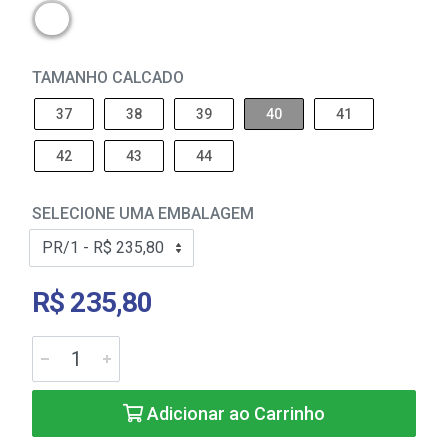
TAMANHO CALCADO
37
38
39
40
41
42
43
44
SELECIONE UMA EMBALAGEM
R$ 235,80
Adicionar ao Carrinho