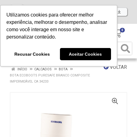
Baixe já nosso APP
Utilizamos cookies para oferecer melhor
experiência, melhorar o desempenho, analisar
como você interage em nosso site e
0
personalizar conteúdo.
Recusar Cookies
Aceitar Cookies
VOLTAR
INÍCIO
CALCADOS
BOTA
BOTA ECOBOOTS PURESAFE BRANCO COMPOSITE
IMPERMEÁVEL CA 34233