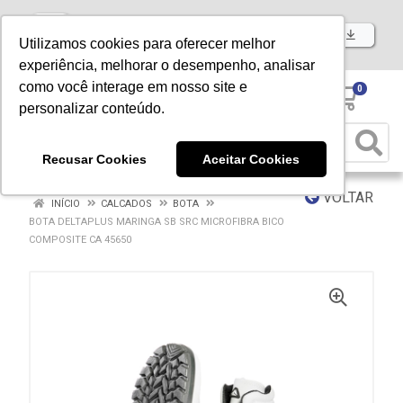
Baixe já nosso APP
Utilizamos cookies para oferecer melhor
experiência, melhorar o desempenho, analisar
como você interage em nosso site e
0
personalizar conteúdo.
Recusar Cookies
Aceitar Cookies
VOLTAR
INÍCIO
CALCADOS
BOTA
BOTA DELTAPLUS MARINGA SB SRC MICROFIBRA BICO
COMPOSITE CA 45650