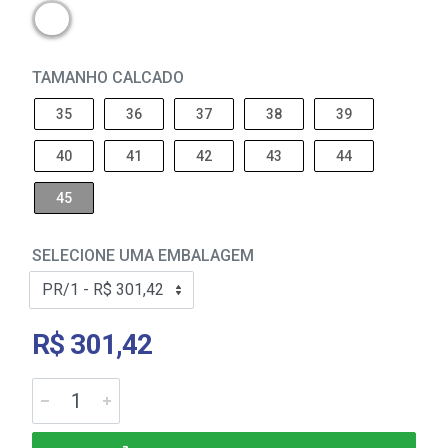
TAMANHO CALCADO
35
36
37
38
39
40
41
42
43
44
45
SELECIONE UMA EMBALAGEM
R$ 301,42