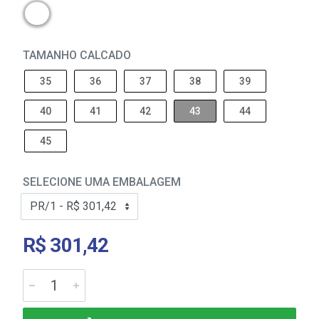
TAMANHO CALCADO
35
36
37
38
39
40
41
42
43
44
45
SELECIONE UMA EMBALAGEM
R$ 301,42