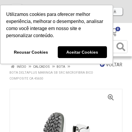
Baixe já nosso APP
Utilizamos cookies para oferecer melhor
experiência, melhorar o desempenho, analisar
como você interage em nosso site e
0
personalizar conteúdo.
Recusar Cookies
Aceitar Cookies
VOLTAR
INÍCIO
CALCADOS
BOTA
BOTA DELTAPLUS MARINGA SB SRC MICROFIBRA BICO
COMPOSITE CA 45650