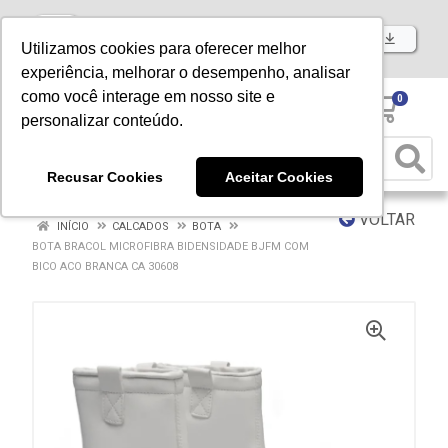
Baixe já nosso APP
Utilizamos cookies para oferecer melhor
experiência, melhorar o desempenho, analisar
como você interage em nosso site e
0
personalizar conteúdo.
Recusar Cookies
Aceitar Cookies
VOLTAR
INÍCIO
CALCADOS
BOTA
BOTA BRACOL MICROFIBRA BIDENSIDADE BJFM COM
BICO ACO BRANCA CA 30608