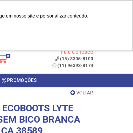
|
cliente? - Cadastrar
Área do Representante
ge em nosso site e personalizar conteúdo.
 de
Clique aqui para copiar o
código
ONTO
Fale Conosco
0
(15) 3305-8100
(11) 96393-8174
PROMOÇÕES
VOLTAR
 ECOBOOTS LYTE
SEM BICO BRANCA
 CA 38589