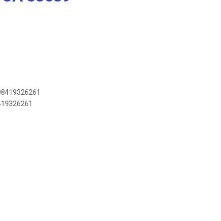
898419326261
8419326261