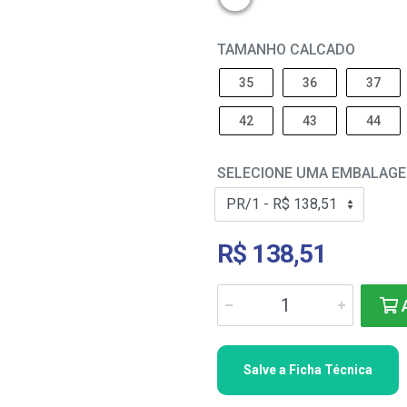
TAMANHO CALCADO
35
36
37
42
43
44
SELECIONE UMA EMBALAG
R$ 138,51
A
Salve a Ficha Técnica