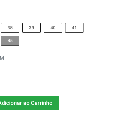
38
39
40
41
45
EM
dicionar ao Carrinho