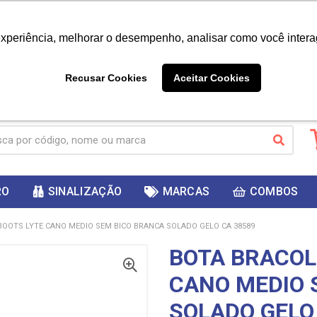
|
Já é cliente? - Entrar
Não é 
experiência, melhorar o desempenho, analisar como você intera
10%
PRIMEIRACOMPRA
 cupom
para
DESC
ganhar
Recusar Cookies
Aceitar Cookies
RO
SINALIZAÇÃO
MARCAS
COMBOS
OOTS LYTE CANO MEDIO SEM BICO BRANCA SOLADO GELO CA 38589
BOTA BRACOL
CANO MEDIO 
SOLADO GELO