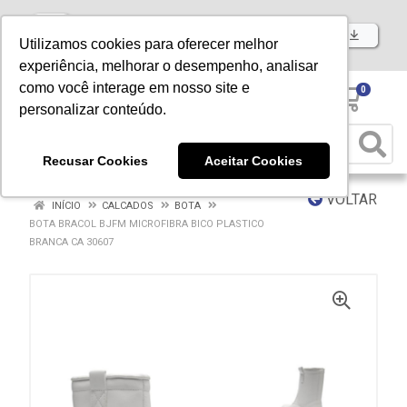
Baixe já nosso APP
Utilizamos cookies para oferecer melhor
experiência, melhorar o desempenho, analisar
como você interage em nosso site e
0
personalizar conteúdo.
Recusar Cookies
Aceitar Cookies
VOLTAR
INÍCIO
CALCADOS
BOTA
BOTA BRACOL BJFM MICROFIBRA BICO PLASTICO
BRANCA CA 30607