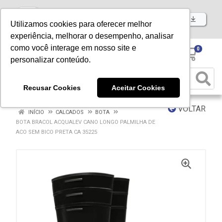
Baixe já nosso APP
Utilizamos cookies para oferecer melhor
experiência, melhorar o desempenho, analisar
como você interage em nosso site e
0
personalizar conteúdo.
Recusar Cookies
Aceitar Cookies
VOLTAR
INÍCIO
CALCADOS
BOTA
BOTA BRACOL ACQUALEV CANO LONGO PALMILHA DE
ACO SEM BICO PRETA CA 35225