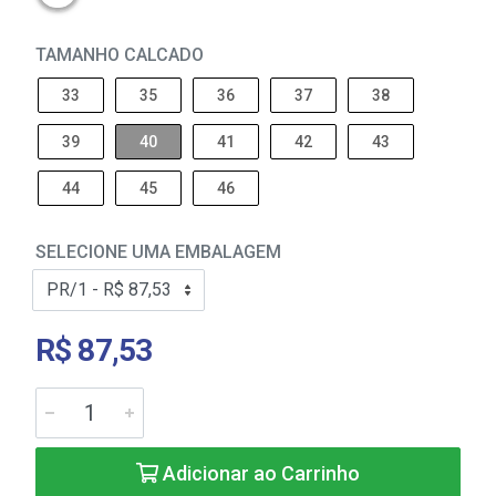
TAMANHO CALCADO
33
35
36
37
38
39
40
41
42
43
44
45
46
SELECIONE UMA EMBALAGEM
R$ 87,53
Adicionar ao Carrinho