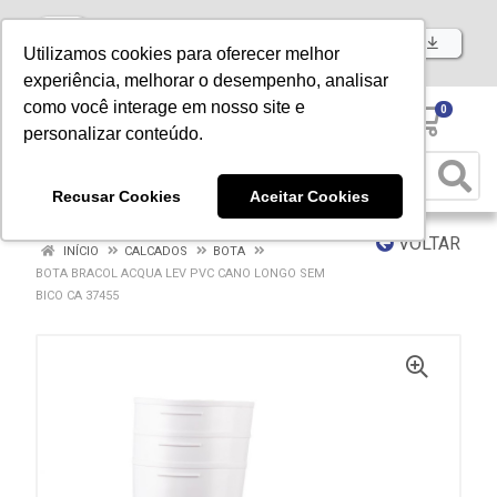
Baixe já nosso APP
Utilizamos cookies para oferecer melhor
experiência, melhorar o desempenho, analisar
como você interage em nosso site e
0
personalizar conteúdo.
Recusar Cookies
Aceitar Cookies
VOLTAR
INÍCIO
CALCADOS
BOTA
BOTA BRACOL ACQUA LEV PVC CANO LONGO SEM
BICO CA 37455