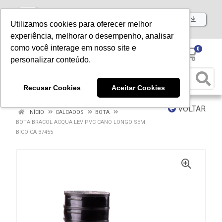
Baixe já nosso APP
Utilizamos cookies para oferecer melhor
experiência, melhorar o desempenho, analisar
como você interage em nosso site e
0
personalizar conteúdo.
Recusar Cookies
Aceitar Cookies
VOLTAR
INÍCIO
CALCADOS
BOTA
BOTA BRACOL ACQUA LEV PVC CANO LONGO SEM
BICO CA 37455