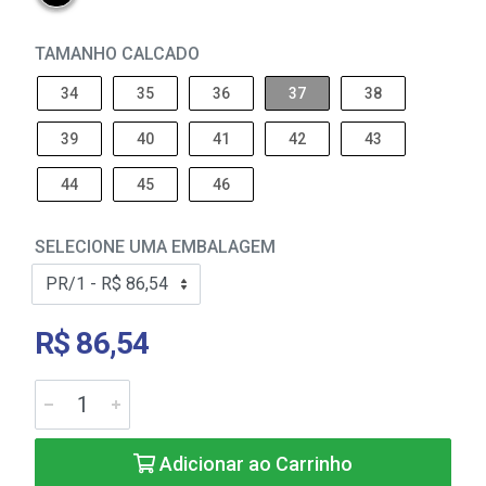
TAMANHO CALCADO
34
35
36
37
38
39
40
41
42
43
44
45
46
SELECIONE UMA EMBALAGEM
R$ 86,54
Adicionar ao Carrinho