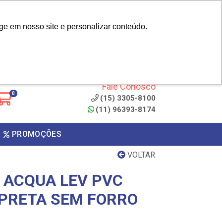
|
cliente? - Cadastrar
Área do Representante
ge em nosso site e personalizar conteúdo.
 de
Clique aqui para copiar o
código
ONTO
Fale Conosco
0
(15) 3305-8100
(11) 96393-8174
PROMOÇÕES
VOLTAR
 ACQUA LEV PVC
PRETA SEM FORRO