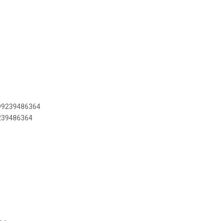
899239486364
9239486364