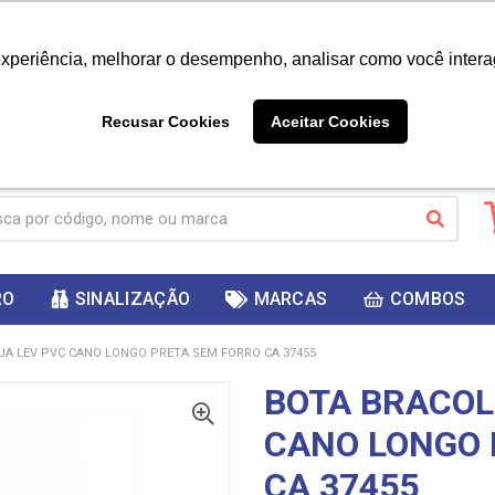
|
Já é cliente? - Entrar
Não é 
experiência, melhorar o desempenho, analisar como você intera
10%
PRIMEIRACOMPRA
 cupom
para
DESC
ganhar
Recusar Cookies
Aceitar Cookies
RO
SINALIZAÇÃO
MARCAS
COMBOS
A LEV PVC CANO LONGO PRETA SEM FORRO CA 37455
BOTA BRACOL
CANO LONGO 
CA 37455