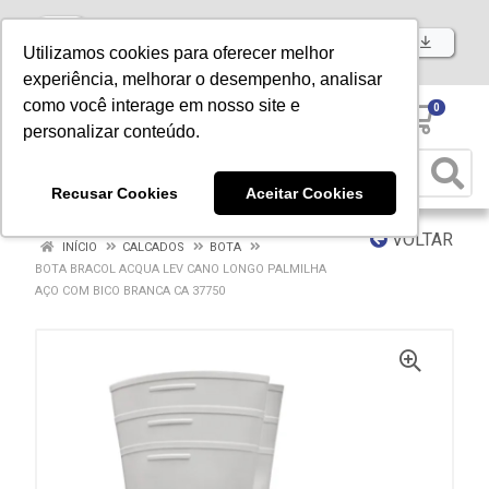
Baixe já nosso APP
Utilizamos cookies para oferecer melhor
experiência, melhorar o desempenho, analisar
como você interage em nosso site e
0
personalizar conteúdo.
Recusar Cookies
Aceitar Cookies
VOLTAR
INÍCIO
CALCADOS
BOTA
BOTA BRACOL ACQUA LEV CANO LONGO PALMILHA
AÇO COM BICO BRANCA CA 37750