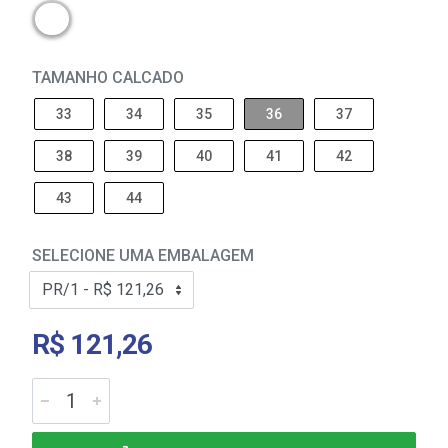
TAMANHO CALCADO
33
34
35
36
37
38
39
40
41
42
43
44
SELECIONE UMA EMBALAGEM
R$ 121,26