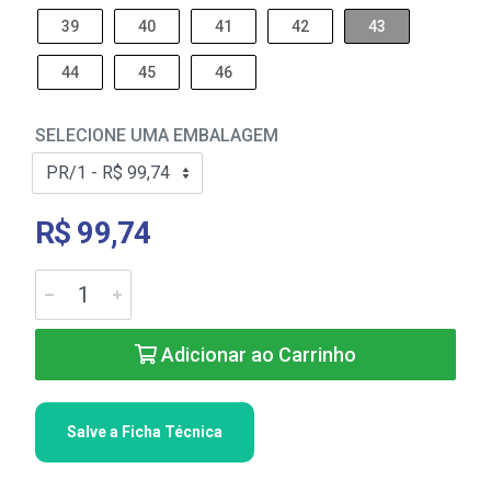
39
40
41
42
43
44
45
46
SELECIONE UMA EMBALAGEM
R$ 99,74
Adicionar ao Carrinho
Salve a Ficha Técnica