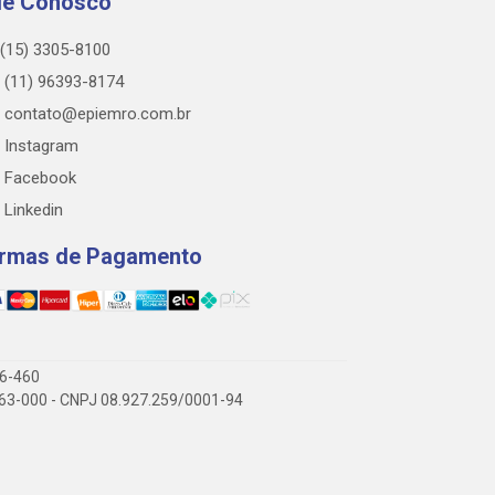
le Conosco
(15) 3305-8100
(11) 96393-8174
contato@epiemro.com.br
Instagram
Facebook
Linkedin
rmas de Pagamento
76-460
3.063-000 - CNPJ 08.927.259/0001-94