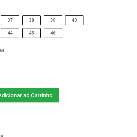
37
38
39
40
44
45
46
EM
dicionar ao Carrinho
ga