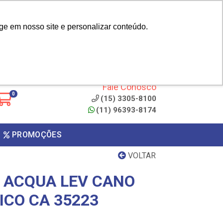
|
cliente? - Cadastrar
Área do Representante
ge em nosso site e personalizar conteúdo.
 de
Clique aqui para copiar o
código
ONTO
Fale Conosco
0
(15) 3305-8100
(11) 96393-8174
PROMOÇÕES
VOLTAR
 ACQUA LEV CANO
ICO CA 35223