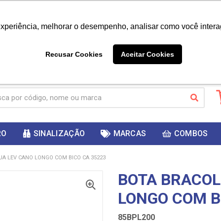
|
Já é cliente? - Entrar
Não é 
experiência, melhorar o desempenho, analisar como você intera
10%
PRIMEIRACOMPRA
 cupom
para
DESC
ganhar
Recusar Cookies
Aceitar Cookies
RO
SINALIZAÇÃO
MARCAS
COMBOS
A LEV CANO LONGO COM BICO CA 35223
BOTA BRACOL
LONGO COM B
85BPL200