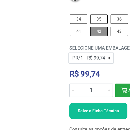
34
35
36
41
42
43
SELECIONE UMA EMBALAG
R$ 99,74
A
Salve a Ficha Técnica
Consulte as opções de entre