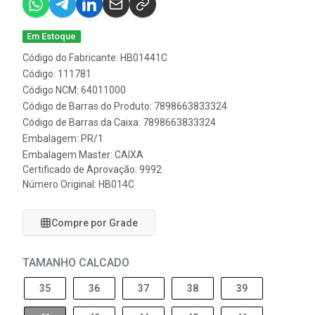
Em Estoque
Código do Fabricante: HB01441C
Código: 111781
Código NCM: 64011000
Código de Barras do Produto: 7898663833324
Código de Barras da Caixa: 7898663833324
Embalagem: PR/1
Embalagem Master: CAIXA
Certificado de Aprovação:
9992
Número Original: HB014C
Compre por Grade
TAMANHO CALCADO
35
36
37
38
39