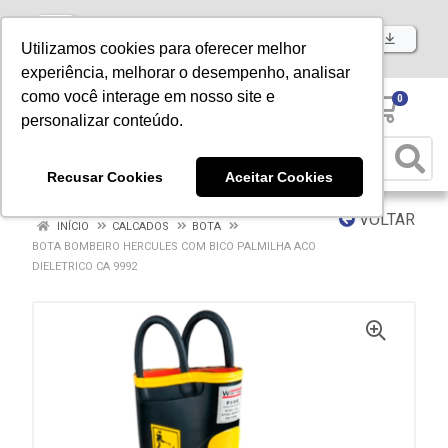
Baixe já nosso APP
Utilizamos cookies para oferecer melhor
experiência, melhorar o desempenho, analisar
como você interage em nosso site e
0
personalizar conteúdo.
Recusar Cookies
Aceitar Cookies
VOLTAR
INÍCIO
CALCADOS
BOTA
BOTA BOMBEIRO HERCULES COM BICO PALMILHA ACO
DIELETRICO CA 9992