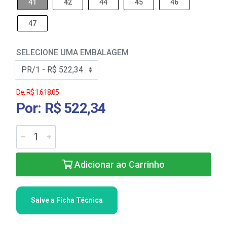
41
42
44
45
46
47
SELECIONE UMA EMBALAGEM
De: R$ 1.618,05
Por: R$ 522,34
Adicionar ao Carrinho
Salve a Ficha Técnica