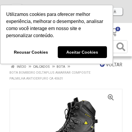
Baixe já nosso APP
Utilizamos cookies para oferecer melhor
experiência, melhorar o desempenho, analisar
como você interage em nosso site e
0
personalizar conteúdo.
Recusar Cookies
Aceitar Cookies
VOLTAR
INÍCIO
CALCADOS
BOTA
BOTA BOMBEIRO DELTAPLUS AMARRAR COMPOSITE
PALMILHA ANTIOERFURO CA 40631