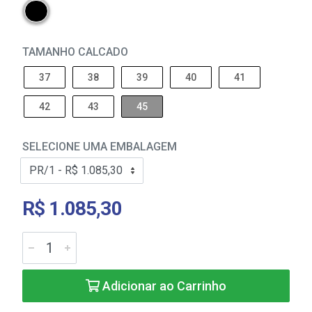
TAMANHO CALCADO
37
38
39
40
41
42
43
45
SELECIONE UMA EMBALAGEM
R$ 1.085,30
Adicionar ao Carrinho