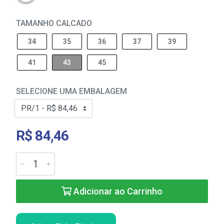
TAMANHO CALCADO
34
35
36
37
39
41
43
45
SELECIONE UMA EMBALAGEM
R$ 84,46
Adicionar ao Carrinho