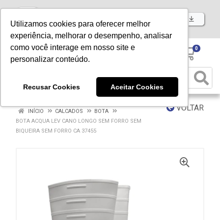
Baixe já nosso APP
Utilizamos cookies para oferecer melhor
experiência, melhorar o desempenho, analisar
como você interage em nosso site e
0
personalizar conteúdo.
Recusar Cookies
Aceitar Cookies
VOLTAR
INÍCIO
CALCADOS
BOTA
BOTA ACQUA LEV CANO LONGO SEM FORRO SEM
BIQUEIRA SEM FORRO CA 37455