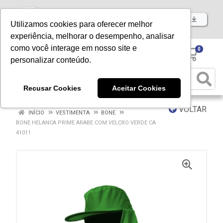
Baixe já nosso APP
Utilizamos cookies para oferecer melhor
experiência, melhorar o desempenho, analisar
como você interage em nosso site e
0
personalizar conteúdo.
Recusar Cookies
Aceitar Cookies
VOLTAR
INÍCIO
VESTIMENTA
BONE
BONE HELANCA PRIME ARABE COM VELCRO VERDE CA
41011