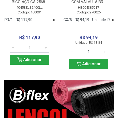
BICO AÇO CA 2568...
COM VALVULA BR...
4045BELS2400LL
HB004385017
Código: 100001
Código: 270025
R$ 117,90
R$ 94,19
Unidade: R$ 18,84
Adicionar
Adicionar