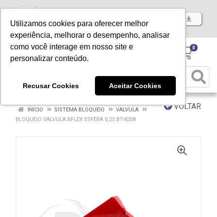
Baixe já nosso APP
Utilizamos cookies para oferecer melhor
experiência, melhorar o desempenho, analisar
como você interage em nosso site e
0
personalizar conteúdo.
Recusar Cookies
Aceitar Cookies
VOLTAR
INÍCIO
SISTEMA BLOQUEIO
VALVULA
BLOQUEIO VALVULA BFLEX ESFERA 0,25 BT-8208