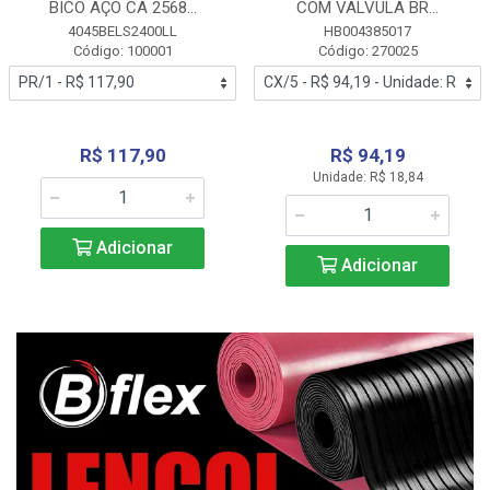
BICO AÇO CA 2568...
COM VALVULA BR...
4045BELS2400LL
HB004385017
Código: 100001
Código: 270025
R$ 117,90
R$ 94,19
Unidade: R$ 18,84
Adicionar
Adicionar