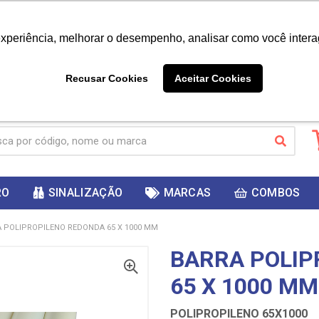
|
Já é cliente? - Entrar
Não é 
experiência, melhorar o desempenho, analisar como você intera
10%
PRIMEIRACOMPRA
 cupom
para
DESC
ganhar
Recusar Cookies
Aceitar Cookies
RO
SINALIZAÇÃO
MARCAS
COMBOS
 POLIPROPILENO REDONDA 65 X 1000 MM
BARRA POLIP
65 X 1000 MM
POLIPROPILENO 65X1000