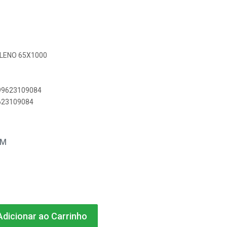
PILENO 65X1000
899623109084
9623109084
EM
dicionar ao Carrinho