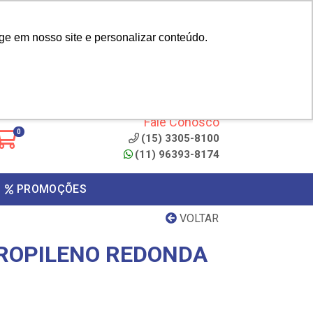
|
cliente? - Cadastrar
Área do Representante
ge em nosso site e personalizar conteúdo.
 de
Clique aqui para copiar o
código
ONTO
Fale Conosco
0
(15) 3305-8100
(11) 96393-8174
PROMOÇÕES
VOLTAR
ROPILENO REDONDA