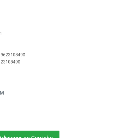
01
899623108490
9623108490
EM
dicionar ao Carrinho