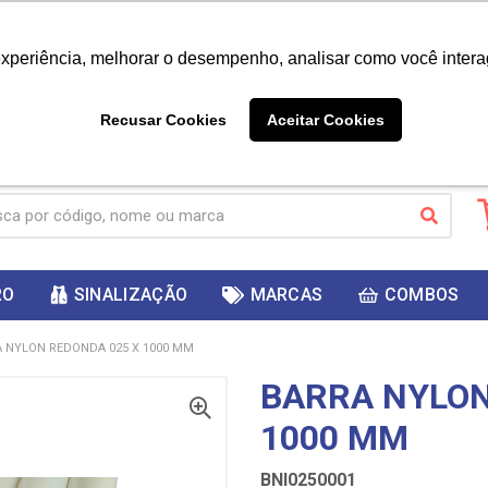
|
Já é cliente? - Entrar
Não é 
experiência, melhorar o desempenho, analisar como você intera
10%
PRIMEIRACOMPRA
 cupom
para
DESC
ganhar
Recusar Cookies
Aceitar Cookies
RO
SINALIZAÇÃO
MARCAS
COMBOS
 NYLON REDONDA 025 X 1000 MM
BARRA NYLON
1000 MM
BNI0250001