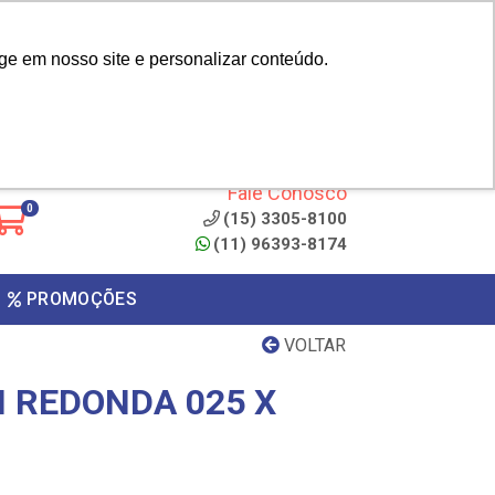
|
cliente? - Cadastrar
Área do Representante
ge em nosso site e personalizar conteúdo.
 de
Clique aqui para copiar o
código
ONTO
Fale Conosco
0
(15) 3305-8100
(11) 96393-8174
PROMOÇÕES
VOLTAR
 REDONDA 025 X