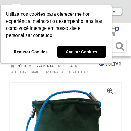
Baixe já nosso APP
Utilizamos cookies para oferecer melhor
experiência, melhorar o desempenho, analisar
como você interage em nosso site e
0
personalizar conteúdo.
Recusar Cookies
Aceitar Cookies
VOLTAR
INÍCIO
FERRAMENTAS
BOLSA
BALDE CARBOGRAFITE EM LONA CARBOGRAFITE 435