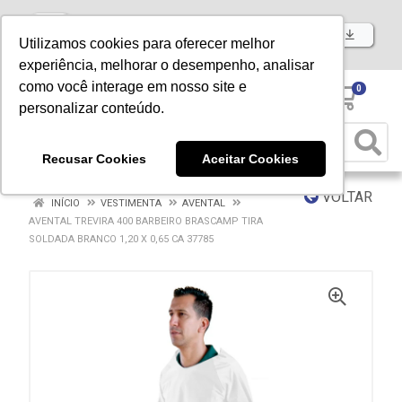
Baixe já nosso APP
Utilizamos cookies para oferecer melhor
experiência, melhorar o desempenho, analisar
como você interage em nosso site e
0
personalizar conteúdo.
Recusar Cookies
Aceitar Cookies
VOLTAR
INÍCIO
VESTIMENTA
AVENTAL
AVENTAL TREVIRA 400 BARBEIRO BRASCAMP TIRA
SOLDADA BRANCO 1,20 X 0,65 CA 37785