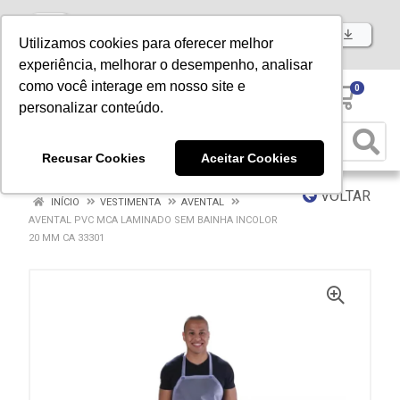
Baixe já nosso APP
Utilizamos cookies para oferecer melhor
experiência, melhorar o desempenho, analisar
como você interage em nosso site e
0
personalizar conteúdo.
Recusar Cookies
Aceitar Cookies
VOLTAR
INÍCIO
VESTIMENTA
AVENTAL
AVENTAL PVC MCA LAMINADO SEM BAINHA INCOLOR
20 MM CA 33301