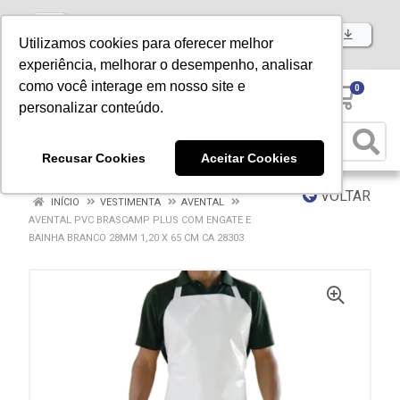
Baixe já nosso APP
Utilizamos cookies para oferecer melhor
experiência, melhorar o desempenho, analisar
como você interage em nosso site e
0
personalizar conteúdo.
Recusar Cookies
Aceitar Cookies
VOLTAR
INÍCIO
VESTIMENTA
AVENTAL
AVENTAL PVC BRASCAMP PLUS COM ENGATE E
BAINHA BRANCO 28MM 1,20 X 65 CM CA 28303