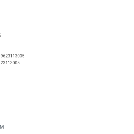
6
899623113005
9623113005
EM