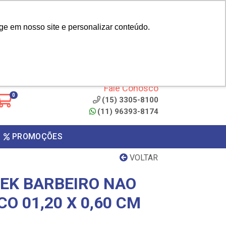
|
cliente? - Cadastrar
Área do Representante
ge em nosso site e personalizar conteúdo.
 de
Clique aqui para copiar o
código
ONTO
Fale Conosco
0
(15) 3305-8100
(11) 96393-8174
PROMOÇÕES
VOLTAR
EK BARBEIRO NAO
O 01,20 X 0,60 CM