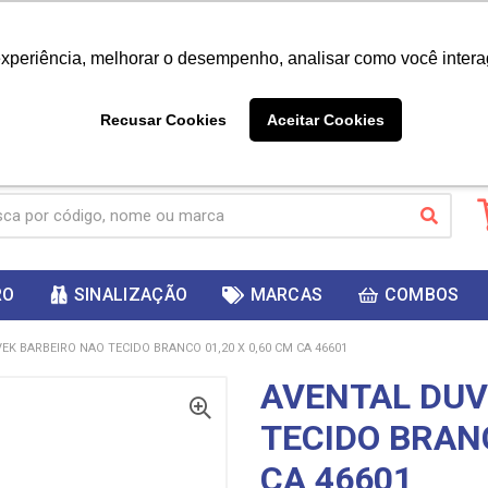
|
Já é cliente? - Entrar
Não é 
experiência, melhorar o desempenho, analisar como você intera
10%
PRIMEIRACOMPRA
 cupom
para
DESC
ganhar
Recusar Cookies
Aceitar Cookies
RO
SINALIZAÇÃO
MARCAS
COMBOS
EK BARBEIRO NAO TECIDO BRANCO 01,20 X 0,60 CM CA 46601
AVENTAL DUV
TECIDO BRANC
CA 46601