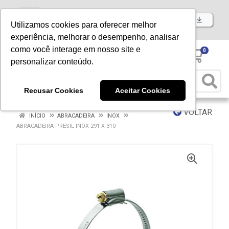
Baixe já nosso APP
Utilizamos cookies para oferecer melhor
experiência, melhorar o desempenho, analisar
como você interage em nosso site e
0
personalizar conteúdo.
Recusar Cookies
Aceitar Cookies
VOLTAR
INÍCIO
ABRACADEIRA
INOX
ABRACADEIRA PRESIL INOX 291 X 310