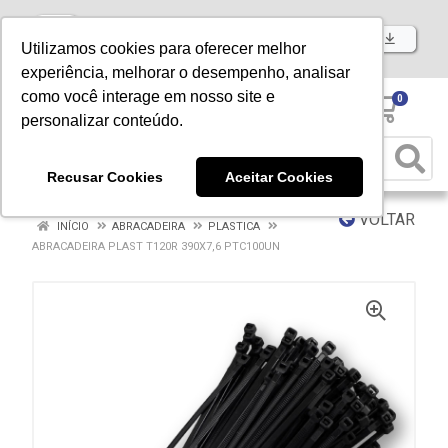
Baixe já nosso APP
Utilizamos cookies para oferecer melhor
experiência, melhorar o desempenho, analisar
como você interage em nosso site e
0
personalizar conteúdo.
Recusar Cookies
Aceitar Cookies
VOLTAR
INÍCIO
ABRACADEIRA
PLASTICA
ABRACADEIRA PLAST T120R 390X7,6 PTC100UN