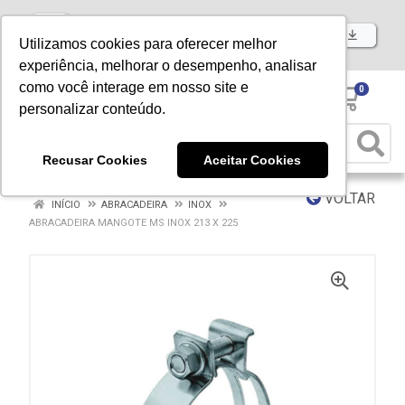
Baixe já nosso APP
Utilizamos cookies para oferecer melhor
experiência, melhorar o desempenho, analisar
como você interage em nosso site e
0
personalizar conteúdo.
Recusar Cookies
Aceitar Cookies
VOLTAR
INÍCIO
ABRACADEIRA
INOX
ABRACADEIRA MANGOTE MS INOX 213 X 225