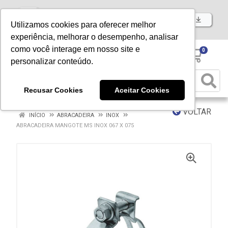
Baixe já nosso APP
Utilizamos cookies para oferecer melhor
experiência, melhorar o desempenho, analisar
como você interage em nosso site e
0
personalizar conteúdo.
Recusar Cookies
Aceitar Cookies
VOLTAR
INÍCIO
ABRACADEIRA
INOX
ABRACADEIRA MANGOTE MS INOX 067 X 075