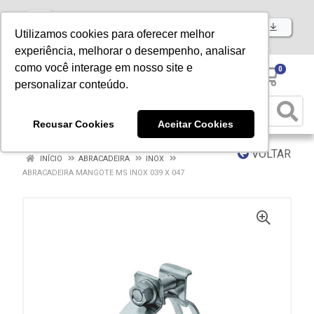
Baixe já nosso APP
Utilizamos cookies para oferecer melhor
experiência, melhorar o desempenho, analisar
como você interage em nosso site e
0
personalizar conteúdo.
Recusar Cookies
Aceitar Cookies
VOLTAR
INÍCIO
ABRACADEIRA
INOX
ABRACADEIRA MANGOTE MS INOX 039 X 047