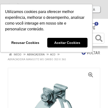
Baixe já nosso APP
Utilizamos cookies para oferecer melhor
experiência, melhorar o desempenho, analisar
como você interage em nosso site e
0
personalizar conteúdo.
Recusar Cookies
Aceitar Cookies
VOLTAR
INÍCIO
ABRACADEIRA
ACO
ABRACADEIRA MANGOTE MS CARBO 353 X 365