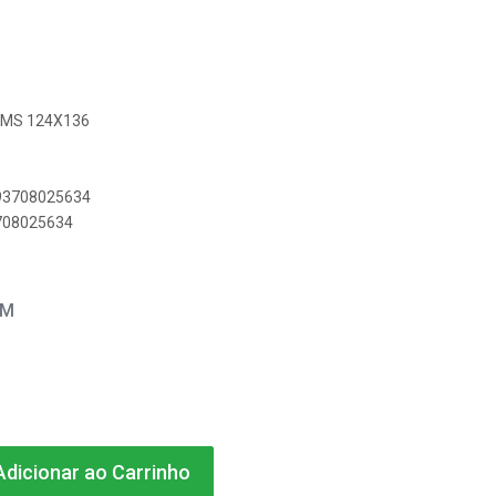
E MS 124X136
893708025634
3708025634
EM
dicionar ao Carrinho