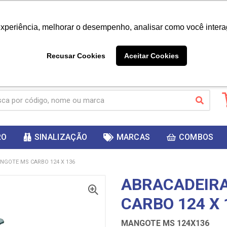
|
Já é cliente? - Entrar
Não é 
experiência, melhorar o desempenho, analisar como você intera
10%
PRIMEIRACOMPRA
 cupom
para
DESC
ganhar
Recusar Cookies
Aceitar Cookies
RO
SINALIZAÇÃO
MARCAS
COMBOS
NGOTE MS CARBO 124 X 136
ABRACADEIR
CARBO 124 X 
MANGOTE MS 124X136