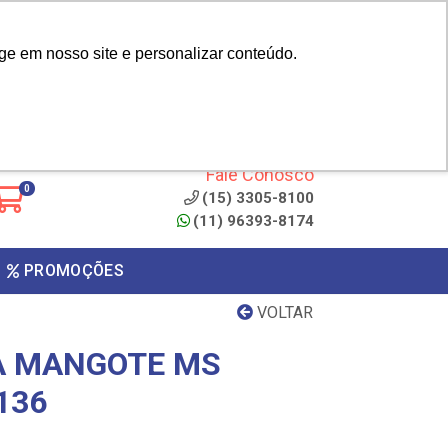
|
cliente? - Cadastrar
Área do Representante
ge em nosso site e personalizar conteúdo.
 de
Clique aqui para copiar o
código
ONTO
Fale Conosco
0
(15) 3305-8100
(11) 96393-8174
PROMOÇÕES
VOLTAR
A MANGOTE MS
136