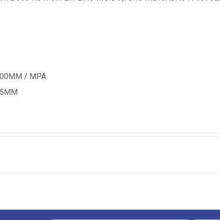
,00MM / MPA
1,5MM