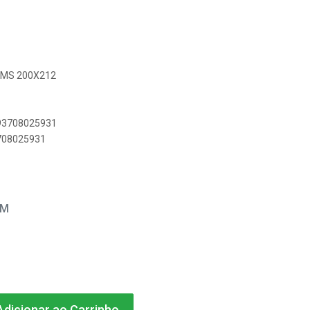
E MS 200X212
893708025931
3708025931
EM
dicionar ao Carrinho