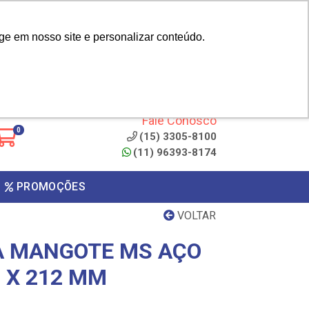
|
cliente? - Cadastrar
Área do Representante
ge em nosso site e personalizar conteúdo.
 de
Clique aqui para copiar o
código
ONTO
Fale Conosco
0
(15) 3305-8100
(11) 96393-8174
PROMOÇÕES
VOLTAR
A MANGOTE MS AÇO
 X 212 MM