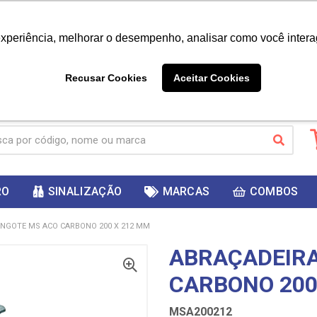
|
Já é cliente? - Entrar
Não é 
experiência, melhorar o desempenho, analisar como você intera
10%
PRIMEIRACOMPRA
 cupom
para
DESC
ganhar
Recusar Cookies
Aceitar Cookies
RO
SINALIZAÇÃO
MARCAS
COMBOS
NGOTE MS ACO CARBONO 200 X 212 MM
ABRAÇADEIR
CARBONO 200
MSA200212