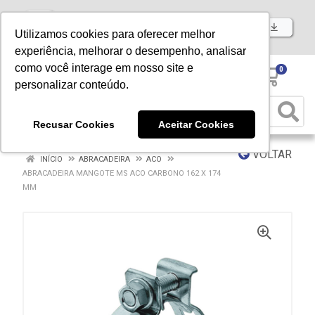
Baixe já nosso APP
Utilizamos cookies para oferecer melhor
experiência, melhorar o desempenho, analisar
como você interage em nosso site e
0
personalizar conteúdo.
Recusar Cookies
Aceitar Cookies
VOLTAR
INÍCIO
ABRACADEIRA
ACO
ABRACADEIRA MANGOTE MS ACO CARBONO 162 X 174
MM