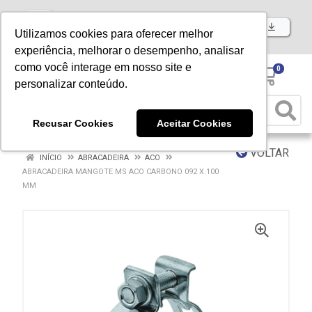
Baixe já nosso APP
Utilizamos cookies para oferecer melhor
experiência, melhorar o desempenho, analisar
como você interage em nosso site e
0
personalizar conteúdo.
Recusar Cookies
Aceitar Cookies
VOLTAR
INÍCIO
ABRACADEIRA
ACO
ABRACADEIRA MANGOTE MS ACO CARBONO 092 X 100
MM