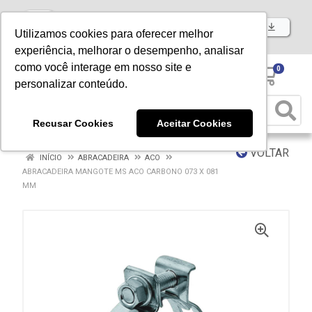
Baixe já nosso APP
Utilizamos cookies para oferecer melhor
experiência, melhorar o desempenho, analisar
como você interage em nosso site e
0
personalizar conteúdo.
Recusar Cookies
Aceitar Cookies
VOLTAR
INÍCIO
ABRACADEIRA
ACO
ABRACADEIRA MANGOTE MS ACO CARBONO 073 X 081
MM